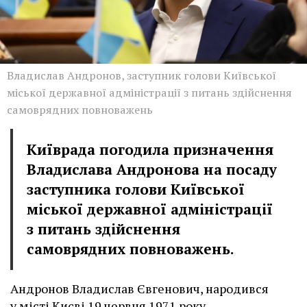
Владислав Андронов, заступник голови Київської
міської державної адміністрації з питань здійснення
самоврядних повноважень
Київрада погодила призначення
Владислава Андронова на посаду
заступника голови Київської
міської державної адміністрації
з питань здійснення
самоврядних повноважень.
Андронов Владислав Євгенович, народився
у місті Києві 19 червня 1971 року.