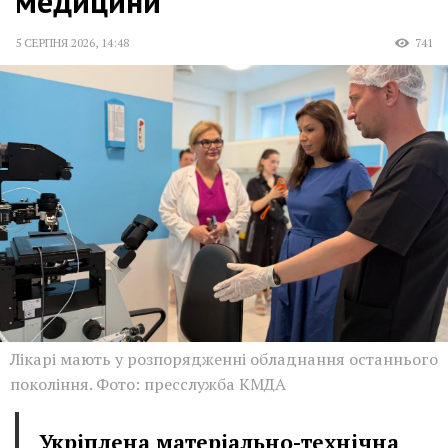
медицини
5 СЕРПНЯ 2026
,
14:48
741
Лікарі мають у розпорядженні обладнання останнього
покоління. Фото: пресслужба КМДА
Укріплена матеріально-технічна