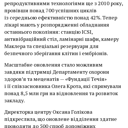
репродуктивними технологіями ще з 2010 року,
провівши понад 700 успішних циклів
із середньою ефективністю понад 42%. Тепер
лікарі мають у розпорядженні обладнання
останнього покоління: станцію ІCSI,
антивібраційний стіл, ламінарні шафи, камеру
Маклера та спеціальні резервуари для
безпечного зберігання клітин і ембріонів.
Масштабне оновлення стало можливим
завдяки підтримці Департаменту охорони
здоров’я та меценатів — «Фундації Течія»
і її співзасновника Олега Крота, які спрямували
понад 8,5 млн грн на відновлення та розвиток
закладу.
Директорка центру Оксана Голікова
підкреслила, що оновлене відділення здатне
проводити до 500 спроб допоміжних