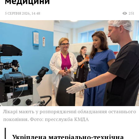
медицини
5 СЕРПНЯ 2026
,
14:48
251
Лікарі мають у розпорядженні обладнання останнього
покоління. Фото: пресслужба КМДА
Укріплена матеріально-технічна