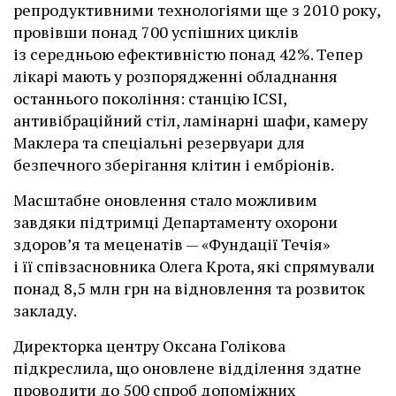
репродуктивними технологіями ще з 2010 року,
провівши понад 700 успішних циклів
із середньою ефективністю понад 42%. Тепер
лікарі мають у розпорядженні обладнання
останнього покоління: станцію ІCSI,
антивібраційний стіл, ламінарні шафи, камеру
Маклера та спеціальні резервуари для
безпечного зберігання клітин і ембріонів.
Масштабне оновлення стало можливим
завдяки підтримці Департаменту охорони
здоров’я та меценатів — «Фундації Течія»
і її співзасновника Олега Крота, які спрямували
понад 8,5 млн грн на відновлення та розвиток
закладу.
Директорка центру Оксана Голікова
підкреслила, що оновлене відділення здатне
проводити до 500 спроб допоміжних