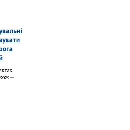
увальні
вувати
рога
й
єктах
акож —