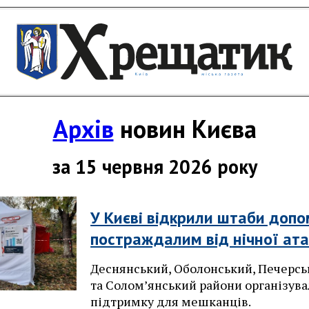
Архів
новин Києва
за 15 червня 2026 року
У Києві відкрили штаби допо
постраждалим від нічної ат
Деснянський, Оболонський, Печерс
та Солом’янський райони організув
підтримку для мешканців.