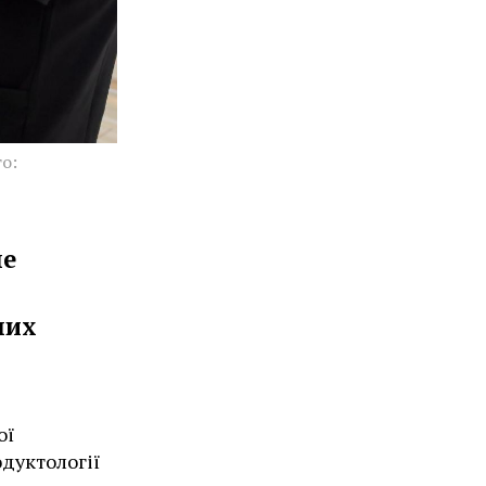
о:
не
них
ої
дуктології