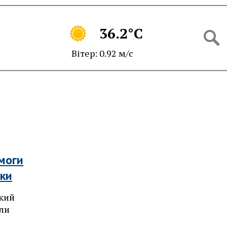
36.2°C
Вітер: 0.92 м/с
моги
аки
ький
али