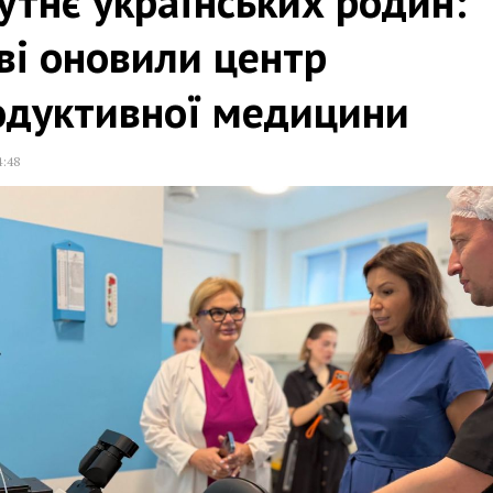
тнє українських родин:
ві оновили центр
одуктивної медицини
4:48