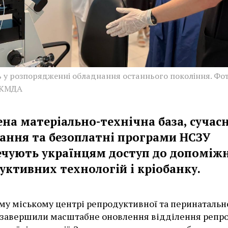
ь у розпорядженні обладнання останнього покоління. Фот
 КМДА
ена матеріально-технічна база, сучас
ання та безоплатні програми НСЗУ
ечують українцям доступ до допоміж
уктивних технологій і кріобанку.
му міському центрі репродуктивної та перинатальн
завершили масштабне оновлення відділення репро