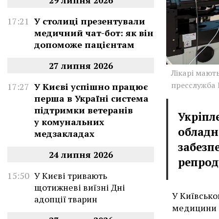
29 липня 2026
17:21
У столиці презентували
медичний чат-бот: як він
допоможе пацієнтам
27 липня 2026
Лікарі мают
пресслужба
17:27
У Києві успішно працює
перша в Україні система
підтримки ветеранів
Укріпл
у комунальних
обладн
медзакладах
забезп
24 липня 2026
репрод
15:50
У Києві тривають
щотижневі виїзні Дні
У Київсько
адопції тварин
медицини 