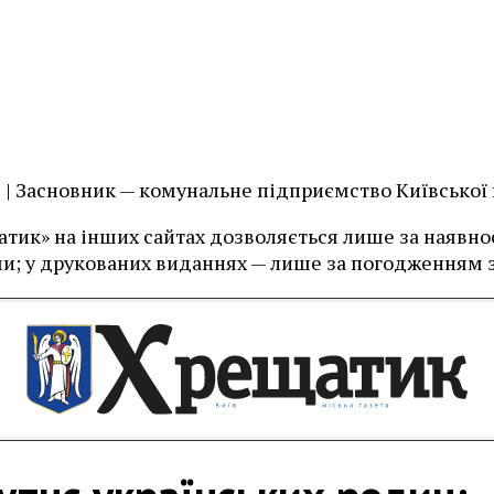
їв | Засновник — комунальне підприємство Київської
тик» на інших сайтах дозволяється лише за наявност
и; у друкованих виданнях — лише за погодженням з