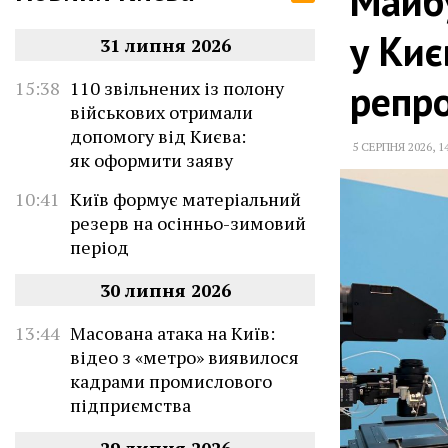
Майбу
у Киє
31 липня 2026
репр
15:38
110 звільнених із полону
військових отримали
допомогу від Києва:
5 СЕРПНЯ 2026
,
1
як оформити заяву
10:41
Київ формує матеріальний
резерв на осінньо-зимовий
період
30 липня 2026
13:44
Масована атака на Київ:
відео з «метро» виявилося
кадрами промислового
підприємства