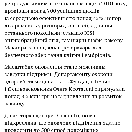
репродуктивними технологіями ще з 2010 року,
провівши понад 700 успішних циклів
із середньою ефективністю понад 42%. Тепер
лікарі мають у розпорядженні обладнання
останнього покоління: станцію ІCSI,
антивібраційний стіл, ламінарні шафи, камеру
Маклера та спеціальні резервуари для
безпечного зберігання клітин і ембріонів.
Масштабне оновлення стало можливим
завдяки підтримці Департаменту охорони
здоров’я та меценатів — «Фундації Течія»
і її співзасновника Олега Крота, які спрямували
понад 8,5 млн грн на відновлення та розвиток
закладу.
Директорка центру Оксана Голікова
підкреслила, що оновлене відділення здатне
проводити до 500 спроб допоміжних