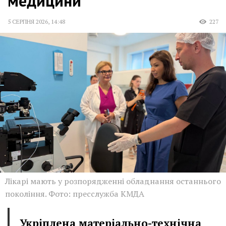
медицини
5 СЕРПНЯ 2026
,
14:48
227
Лікарі мають у розпорядженні обладнання останнього
покоління. Фото: пресслужба КМДА
Укріплена матеріально-технічна