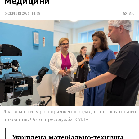
медицини
5 СЕРПНЯ 2026
,
14:48
840
Лікарі мають у розпорядженні обладнання останнього
покоління. Фото: пресслужба КМДА
Укріплена матеріально-технічна