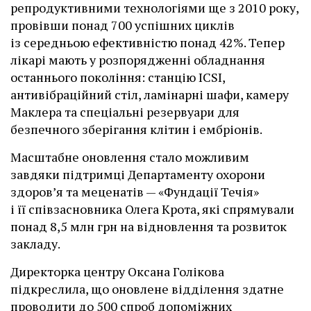
репродуктивними технологіями ще з 2010 року,
провівши понад 700 успішних циклів
із середньою ефективністю понад 42%. Тепер
лікарі мають у розпорядженні обладнання
останнього покоління: станцію ІCSI,
антивібраційний стіл, ламінарні шафи, камеру
Маклера та спеціальні резервуари для
безпечного зберігання клітин і ембріонів.
Масштабне оновлення стало можливим
завдяки підтримці Департаменту охорони
здоров’я та меценатів — «Фундації Течія»
і її співзасновника Олега Крота, які спрямували
понад 8,5 млн грн на відновлення та розвиток
закладу.
Директорка центру Оксана Голікова
підкреслила, що оновлене відділення здатне
проводити до 500 спроб допоміжних