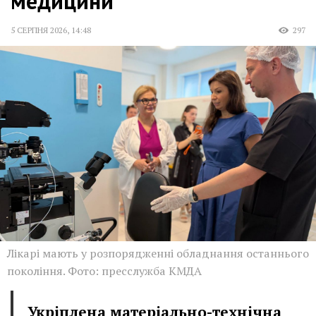
медицини
5 СЕРПНЯ 2026
,
14:48
297
Лікарі мають у розпорядженні обладнання останнього
покоління. Фото: пресслужба КМДА
Укріплена матеріально-технічна