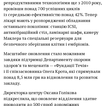
репродуктивними технологіями ще з 2010 року,
провівши понад 700 успішних циклів
із середньою ефективністю понад 42%. Тепер
лікарі мають у розпорядженні обладнання
останнього покоління: станцію ІCSI,
антивібраційний стіл, ламінарні шафи, камеру
Маклера та спеціальні резервуари для
безпечного зберігання клітин і ембріонів.
Масштабне оновлення стало можливим
завдяки підтримці Департаменту охорони
здоров’я та меценатів — «Фундації Течія»
і її співзасновника Олега Крота, які спрямували
понад 8,5 млн грн на відновлення та розвиток
закладу.
Директорка центру Оксана Голікова
підкреслила, що оновлене відділення здатне
проводити до 500 спроб допоміжних