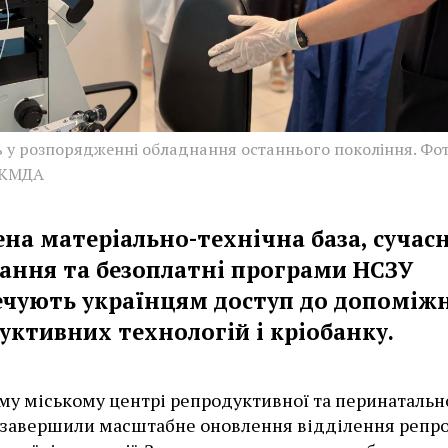
ь у розпорядженні обладнання останнього покоління. Фот
 КМДА
ена матеріально-технічна база, сучас
ання та безоплатні програми НСЗУ
ечують українцям доступ до допоміж
уктивних технологій і кріобанку.
му міському центрі репродуктивної та перинатальн
завершили масштабне оновлення відділення репро