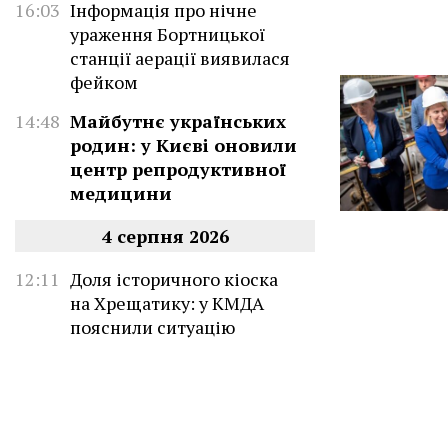
16:03
Інформація про нічне
ураження Бортницької
станції аерації виявилася
фейком
14:48
Майбутнє українських
родин: у Києві оновили
центр репродуктивної
медицини
4 серпня 2026
12:11
Доля історичного кіоска
на Хрещатику: у КМДА
пояснили ситуацію