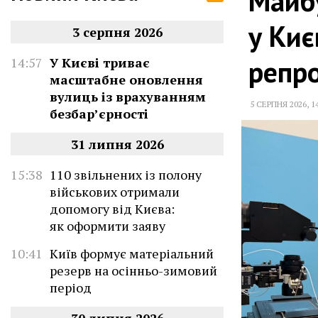
Майбу
у Киє
3 серпня 2026
репр
14:57
У Києві триває
масштабне оновлення
вулиць із врахуванням
5 СЕРПНЯ 2026
,
1
безбар’єрності
31 липня 2026
15:38
110 звільнених із полону
військових отримали
допомогу від Києва:
як оформити заяву
10:41
Київ формує матеріальний
резерв на осінньо-зимовий
період