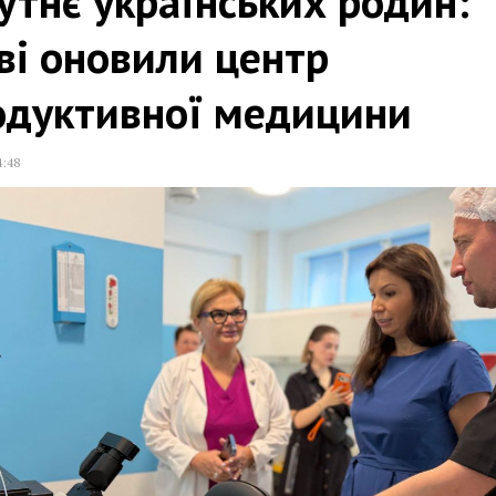
тнє українських родин:
ві оновили центр
одуктивної медицини
4:48