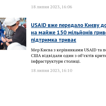
18 липня 2023
,
16:06
USAID вже передало Києву д
на майже 150 мільйонів грив
підтримка триває
Мер Києва з керівниками USAID та 
США відвідали один з обʼєктів крит
інфраструктури столиці.
18 липня 2023
,
16:10