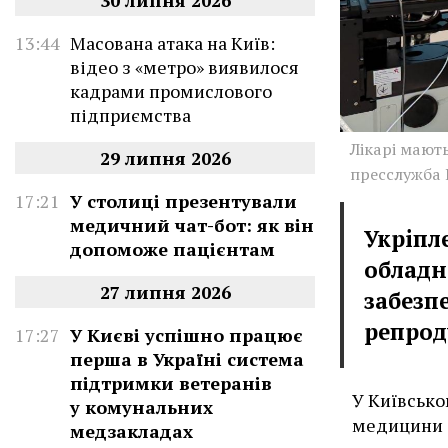
30 липня 2026
13:44
Масована атака на Київ:
відео з «метро» виявилося
кадрами промислового
підприємства
Лікарі мают
29 липня 2026
пресслужба
17:21
У столиці презентували
медичний чат-бот: як він
Укріпл
допоможе пацієнтам
обладн
27 липня 2026
забезп
репрод
17:27
У Києві успішно працює
перша в Україні система
підтримки ветеранів
У Київсько
у комунальних
медицини 
медзакладах