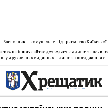
їв | Засновник — комунальне підприємство Київської
тик» на інших сайтах дозволяється лише за наявност
и; у друкованих виданнях — лише за погодженням з