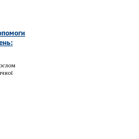
опомоги
ень:
послом
ичної