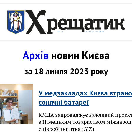
Архів
новин Києва
за 18 линпя 2023 року
У медзакладах Києва втран
сонячні батареї
КМДА запроваджує важливий проєкт
з Німецьким товариством міжнарод
співробітництва (GIZ).