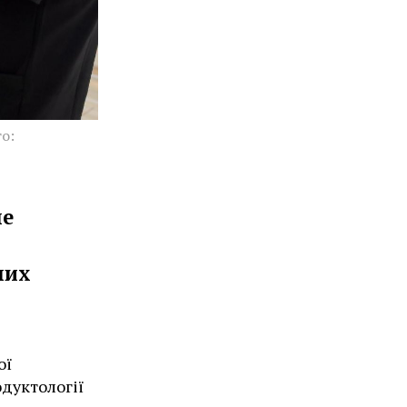
о:
не
них
ої
дуктології