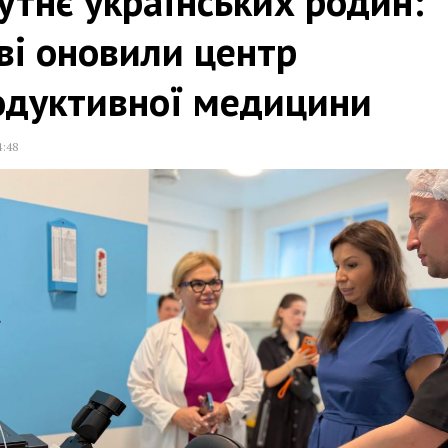
тнє українських родин:
ві оновили центр
одуктивної медицини
4:48