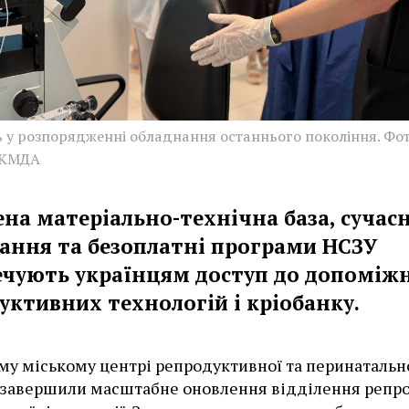
ь у розпорядженні обладнання останнього покоління. Фот
 КМДА
ена матеріально-технічна база, сучас
ання та безоплатні програми НСЗУ
ечують українцям доступ до допоміж
уктивних технологій і кріобанку.
му міському центрі репродуктивної та перинатальн
завершили масштабне оновлення відділення репро