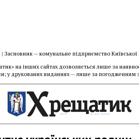
їв | Засновник — комунальне підприємство Київської
тик» на інших сайтах дозволяється лише за наявност
и; у друкованих виданнях — лише за погодженням з