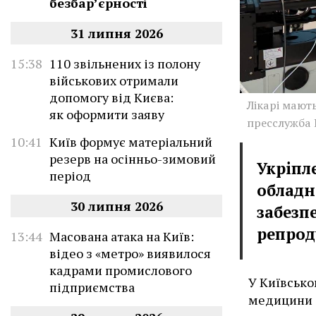
безбар’єрності
31 липня 2026
15:38
110 звільнених із полону
військових отримали
допомогу від Києва:
Лікарі мают
як оформити заяву
пресслужба
10:41
Київ формує матеріальний
резерв на осінньо-зимовий
Укріпл
період
обладн
30 липня 2026
забезп
репрод
13:44
Масована атака на Київ:
відео з «метро» виявилося
кадрами промислового
У Київсько
підприємства
медицини 