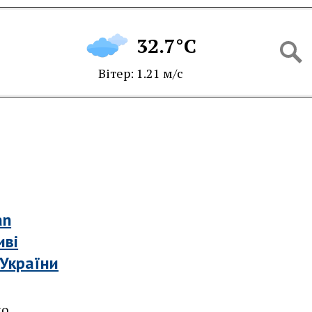
32.7°C
Вітер: 1.21 м/с
an
иві
 України
но