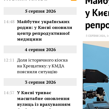
Майбу
у Киє
5 серпня 2026
репр
14:48
Майбутнє українських
родин: у Києві оновили
центр репродуктивної
5 СЕРПНЯ 2026
,
1
медицини
4 серпня 2026
12:11
Доля історичного кіоска
на Хрещатику: у КМДА
пояснили ситуацію
3 серпня 2026
14:57
У Києві триває
масштабне оновлення
вулиць із врахуванням