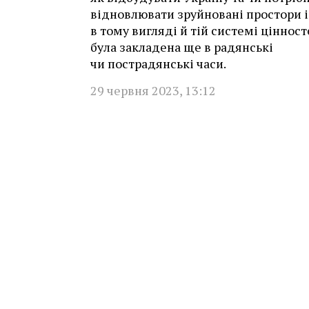
відновлювати зруйновані простори і
в тому вигляді й тій системі цінност
була закладена ще в радянські
чи пострадянські часи.
29 червня 2023
,
13:12