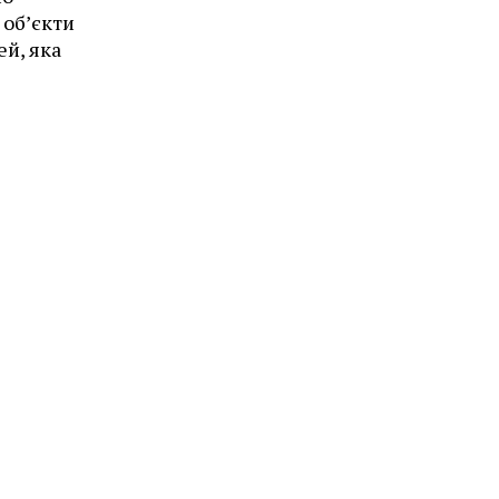
 об’єкти
ей, яка