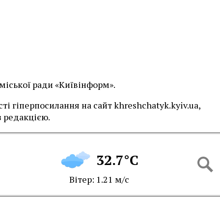
 міської ради «Київінформ».
і гіперпосилання на сайт khreshchatyk.kyiv.ua,
 редакцією.
32.7°C
Вітер: 1.21 м/с