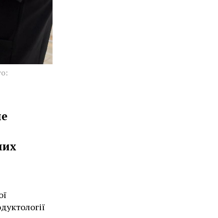
о:
не
них
ої
дуктології