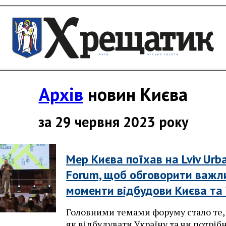
Архів
новин Києва
за 29 червня 2023 року
Мер Києва поїхав на Lviv Urb
Forum, щоб обговорити важл
моменти відбудови Києва та
Головними темами форуму стало те,
як відбудувати Україну та чи потріб