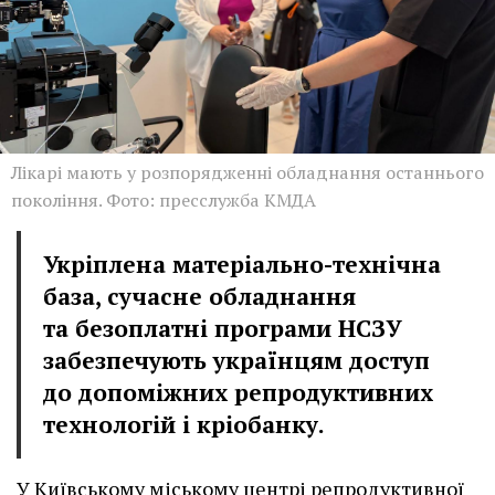
Лікарі мають у розпорядженні обладнання останнього
покоління. Фото: пресслужба КМДА
Укріплена матеріально-технічна
база, сучасне обладнання
та безоплатні програми НСЗУ
забезпечують українцям доступ
до допоміжних репродуктивних
технологій і кріобанку.
У Київському міському центрі репродуктивної