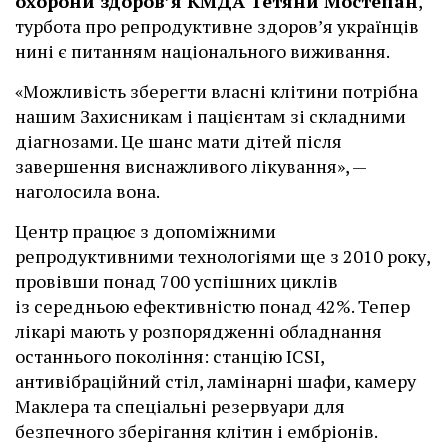
охорони здоров’я КМДА Тетяни Мостепан
,
турбота про репродуктивне здоров’я українців
нині є питанням національного виживання.
«Можливість зберегти власні клітини потрібна
нашим Захисникам і пацієнтам зі складними
діагнозами. Це шанс мати дітей після
завершення виснажливого лікування», —
наголосила вона.
Центр працює з допоміжними
репродуктивними технологіями ще з 2010 року,
провівши понад 700 успішних циклів
із середньою ефективністю понад 42%. Тепер
лікарі мають у розпорядженні обладнання
останнього покоління: станцію ІCSI,
антивібраційний стіл, ламінарні шафи, камеру
Маклера та спеціальні резервуари для
безпечного зберігання клітин і ембріонів.