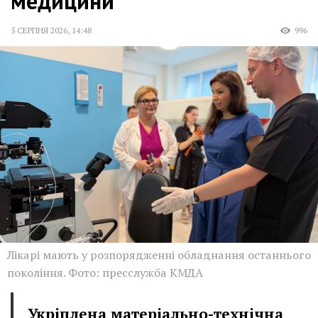
медицини
5 СЕРПНЯ 2026
,
14:48
996
Лікарі мають у розпорядженні обладнання останнього
покоління. Фото: пресслужба КМДА
Укріплена матеріально-технічна