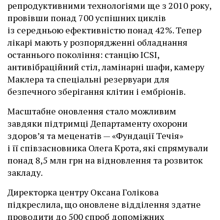
репродуктивними технологіями ще з 2010 року,
провівши понад 700 успішних циклів
із середньою ефективністю понад 42%. Тепер
лікарі мають у розпорядженні обладнання
останнього покоління: станцію ІCSI,
антивібраційний стіл, ламінарні шафи, камеру
Маклера та спеціальні резервуари для
безпечного зберігання клітин і ембріонів.
Масштабне оновлення стало можливим
завдяки підтримці Департаменту охорони
здоров’я та меценатів — «Фундації Течія»
і її співзасновника Олега Крота, які спрямували
понад 8,5 млн грн на відновлення та розвиток
закладу.
Директорка центру Оксана Голікова
підкреслила, що оновлене відділення здатне
проводити до 500 спроб допоміжних