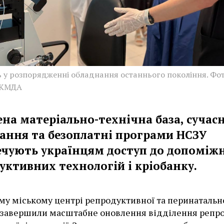
ь у розпорядженні обладнання останнього покоління. Фот
 КМДА
ена матеріально-технічна база, сучас
ання та безоплатні програми НСЗУ
ечують українцям доступ до допоміж
уктивних технологій і кріобанку.
му міському центрі репродуктивної та перинатальн
завершили масштабне оновлення відділення репро