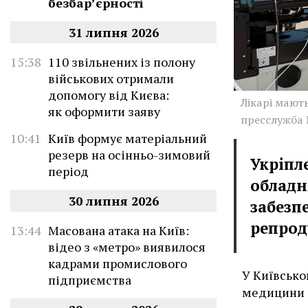
безбар’єрності
31 липня 2026
15:38
110 звільнених із полону
військових отримали
допомогу від Києва:
Лікарі мают
як оформити заяву
пресслужба
10:41
Київ формує матеріальний
резерв на осінньо-зимовий
Укріпл
період
обладн
30 липня 2026
забезп
репрод
13:44
Масована атака на Київ:
відео з «метро» виявилося
кадрами промислового
У Київсько
підприємства
медицини 