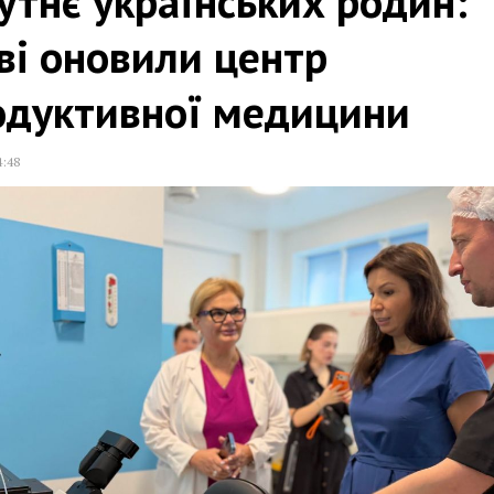
тнє українських родин:
ві оновили центр
одуктивної медицини
4:48