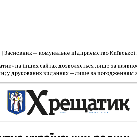
їв | Засновник — комунальне підприємство Київської
тик» на інших сайтах дозволяється лише за наявност
и; у друкованих виданнях — лише за погодженням з