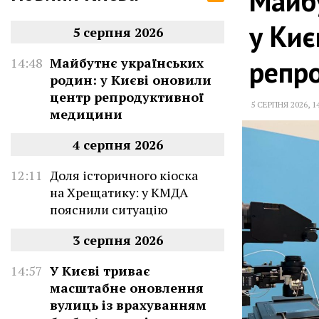
Майбу
у Киє
5 серпня 2026
репр
14:48
Майбутнє українських
родин: у Києві оновили
центр репродуктивної
5 СЕРПНЯ 2026
,
1
медицини
4 серпня 2026
12:11
Доля історичного кіоска
на Хрещатику: у КМДА
пояснили ситуацію
3 серпня 2026
14:57
У Києві триває
масштабне оновлення
вулиць із врахуванням