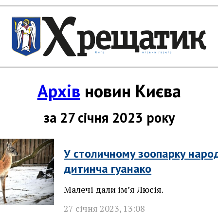
Архів
новин Києва
за 27 січня 2023 року
У столичному зоопарку наро
дитинча гуанако
Малечі дали ім’я Люсія.
27 січня 2023
,
13:08