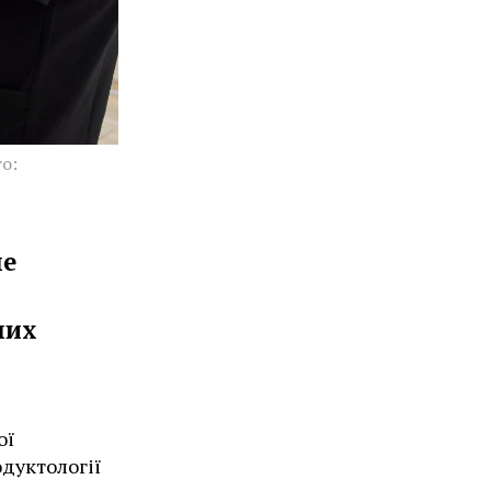
о:
не
них
ої
дуктології