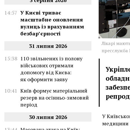
3 серпня 2026
14:57
У Києві триває
масштабне оновлення
вулиць із врахуванням
безбар’єрності
Лікарі мают
31 липня 2026
пресслужба
15:38
110 звільнених із полону
військових отримали
Укріпл
допомогу від Києва:
обладн
як оформити заяву
забезп
10:41
Київ формує матеріальний
репрод
резерв на осінньо-зимовий
період
У Київсько
30 липня 2026
медицини 
13:44
Масована атака на Київ: