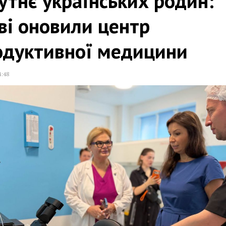
тнє українських родин:
ві оновили центр
одуктивної медицини
4:48