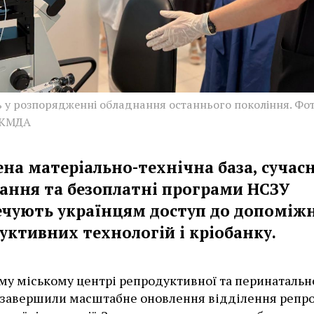
ь у розпорядженні обладнання останнього покоління. Фот
 КМДА
ена матеріально-технічна база, сучас
ання та безоплатні програми НСЗУ
ечують українцям доступ до допоміж
уктивних технологій і кріобанку.
му міському центрі репродуктивної та перинатальн
завершили масштабне оновлення відділення репро