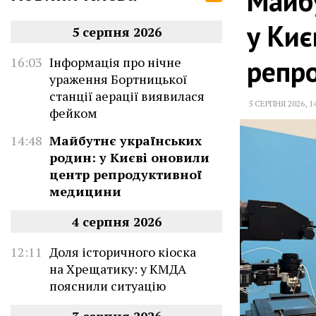
Майбу
у Киє
5 серпня 2026
репр
16:03
Інформація про нічне
ураження Бортницької
станції аерації виявилася
5 СЕРПНЯ 2026
,
1
фейком
14:48
Майбутнє українських
родин: у Києві оновили
центр репродуктивної
медицини
4 серпня 2026
12:11
Доля історичного кіоска
на Хрещатику: у КМДА
пояснили ситуацію