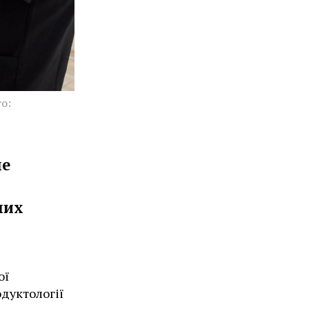
о:
не
них
ої
дуктології