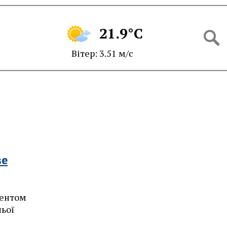
21.9°C
Вітер: 3.51 м/с
ве
дентом
ньої