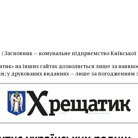
їв | Засновник — комунальне підприємство Київської
тик» на інших сайтах дозволяється лише за наявност
и; у друкованих виданнях — лише за погодженням з